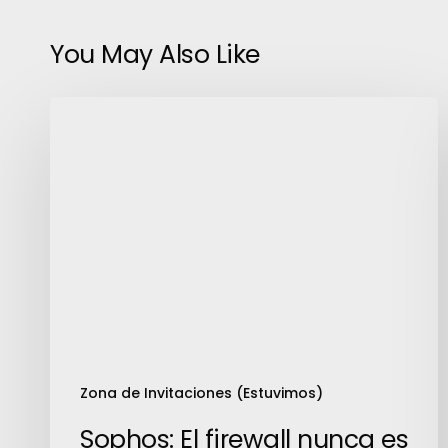
You May Also Like
Sophos:
El
firewall
nunca
es
suficiente
Zona de Invitaciones (Estuvimos)
Sophos: El firewall nunca es