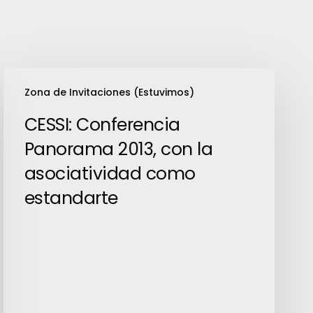
CESSI:
Zona de Invitaciones (Estuvimos)
Conferencia
Panorama
CESSI: Conferencia
2013,
Panorama 2013, con la
con
asociatividad como
la
estandarte
asociatividad
como
estandarte