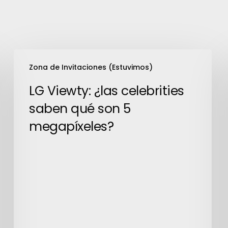
LG
Zona de Invitaciones (Estuvimos)
Viewty:
¿las
LG Viewty: ¿las celebrities
celebrities
saben qué son 5
saben
megapíxeles?
qué
son
5
megapíxeles?