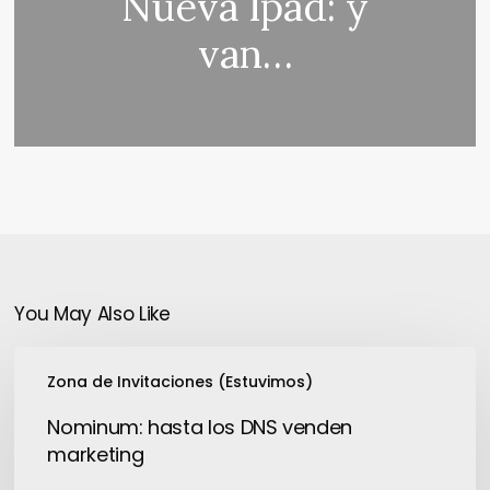
Nueva Ipad: y
van…
You May Also Like
Nominum:
Zona de Invitaciones (Estuvimos)
hasta
los
Nominum: hasta los DNS venden
DNS
marketing
venden