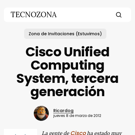
Skip
to
TECNOZONA
main
searc
content
Zona de Invitaciones (Estuvimos)
Cisco Unified
Computing
System, tercera
generación
Ricardog
jueves 8 de marzo de 2012
Cisco
La gente de
ha estado muy