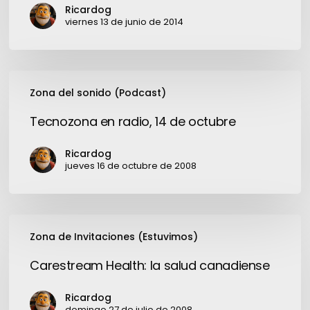
marketing
Ricardog
viernes 13 de junio de 2014
Tecnozona
Zona del sonido (Podcast)
en
radio,
Tecnozona en radio, 14 de octubre
14
de
Ricardog
octubre
jueves 16 de octubre de 2008
Carestream
Zona de Invitaciones (Estuvimos)
Health:
la
Carestream Health: la salud canadiense
salud
canadiense
Ricardog
domingo 27 de julio de 2008