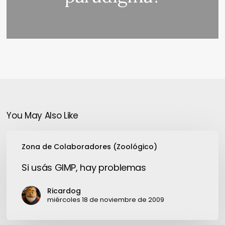
You May Also Like
Si
Zona de Colaboradores (Zoológico)
usás
GIMP,
Si usás GIMP, hay problemas
hay
problemas
Ricardog
miércoles 18 de noviembre de 2009