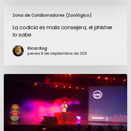
La
Zona de Colaboradores (Zoológico)
codicia
es
La codicia es mala consejera, el phisher
mala
lo sabe
consejera,
el
Ricardog
phisher
jueves 8 de septiembre de 2011
lo
sabe
Ekoparty
14:
más
que
una
conferencia,
una
juntada