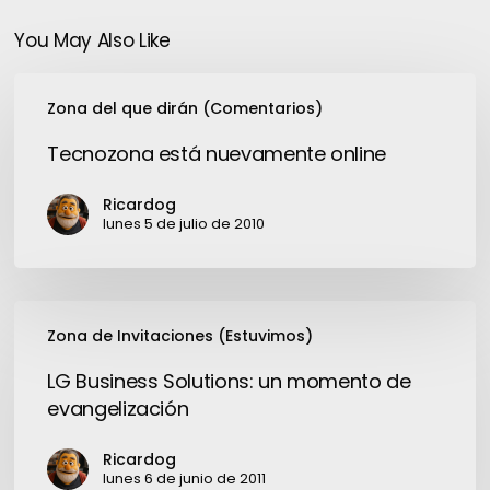
You May Also Like
Tecnozona
Zona del que dirán (Comentarios)
está
nuevamente
Tecnozona está nuevamente online
online
Ricardog
lunes 5 de julio de 2010
LG
Zona de Invitaciones (Estuvimos)
Business
Solutions:
LG Business Solutions: un momento de
un
evangelización
momento
de
Ricardog
evangelización
lunes 6 de junio de 2011