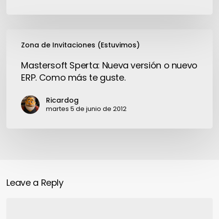
Mastersoft
Zona de Invitaciones (Estuvimos)
Sperta:
Nueva
Mastersoft Sperta: Nueva versión o nuevo
versión
ERP. Como más te guste.
o
nuevo
Ricardog
ERP.
martes 5 de junio de 2012
Como
más
te
guste.
Leave a Reply