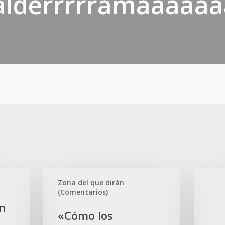
alderrrrramaaaaa
«Cómo
La
Zona del que dirán
los
IA
(Comentarios)
fanáticos
me
ón
ven
«Cómo los
tiene