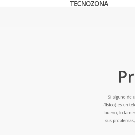
TECNOZONA
Skip
to
main
content
P
Si alguno de 
(físico) es un t
bueno, lo lamen
sus problemas,