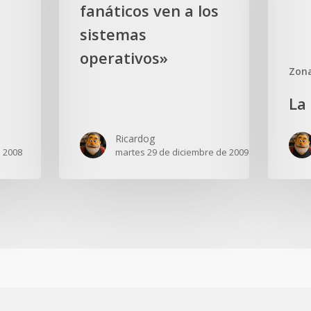
a
loco
fanáticos ven a los
los
sistemas
sistemas
operativos»
operativos»
Zona
La
Ricardog
 2008
martes 29 de diciembre de 2009