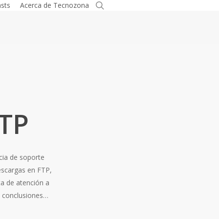
search
sts
Acerca de Tecnozona
TP
cia de soporte
descargas en FTP,
ta de atención a
s conclusiones…