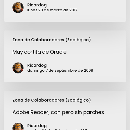
Ricardog
lunes 20 de marzo de 2017
Muy
Zona de Colaboradores (Zoológico)
cortita
de
Muy cortita de Oracle
Oracle
Ricardog
domingo 7 de septiembre de 2008
Adobe
Zona de Colaboradores (Zoológico)
Reader,
con
Adobe Reader, con pero sin parches
pero
sin
Ricardog