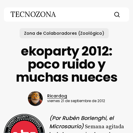
Skip
to
TECNOZONA
main
searc
content
Zona de Colaboradores (Zoológico)
ekoparty 2012:
poco ruido y
muchas nueces
Ricardog
viernes 21 de septiembre de 2012
(Por Rubén Borlenghi, el
Microsaurio)
Semana agitada