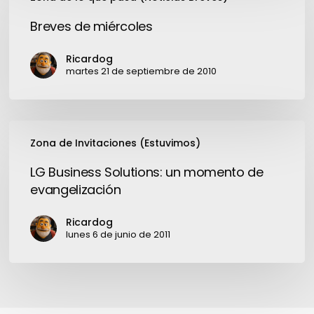
de
miércoles
Breves de miércoles
Ricardog
martes 21 de septiembre de 2010
LG
Zona de Invitaciones (Estuvimos)
Business
Solutions:
LG Business Solutions: un momento de
un
evangelización
momento
de
Ricardog
evangelización
lunes 6 de junio de 2011