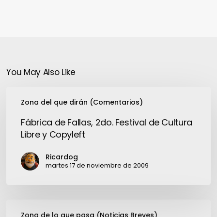
You May Also Like
Fábrica
Zona del que dirán (Comentarios)
de
Fallas,
Fábrica de Fallas, 2do. Festival de Cultura
2do.
Libre y Copyleft
Festival
de
Ricardog
Cultura
martes 17 de noviembre de 2009
Libre
y
Copyleft
Breves
Zona de lo que pasa (Noticias Breves)