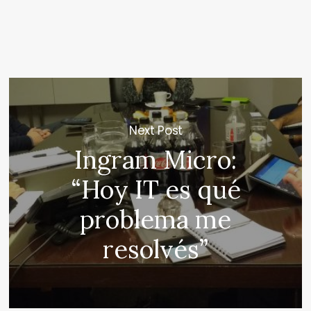
Next Post
Ingram Micro:
“Hoy IT es qué
problema me
resolvés”