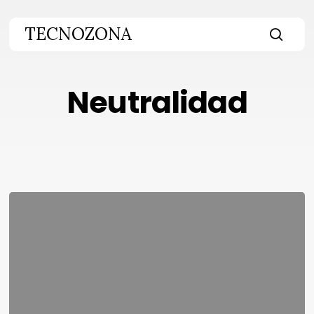
Skip
to
TECNOZONA
main
searc
content
Neutralidad
El
país
de
los
eufemismos:
neutralidad
tecnológica