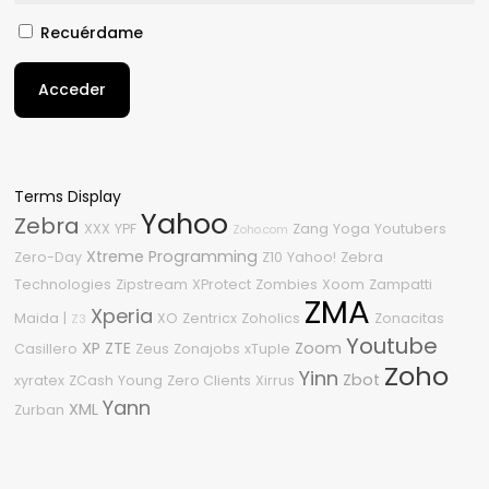
Recuérdame
Acceder
Terms Display
Yahoo
Zebra
XXX
YPF
Zang
Yoga
Youtubers
Zoho.com
Xtreme Programming
Zero-Day
Z10
Yahoo!
Zebra
Technologies
Zipstream
XProtect
Zombies
Xoom
Zampatti
ZMA
Xperia
Maida
|
XO
Zentricx
Zoholics
Zonacitas
Z3
Youtube
XP
ZTE
Zoom
Casillero
Zeus
Zonajobs
xTuple
Zoho
Yinn
Zbot
xyratex
ZCash
Young
Zero Clients
Xirrus
Yann
XML
Zurban