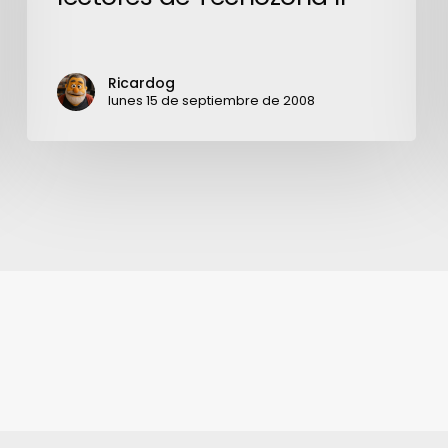
de
Tecnozona
II
Ricardog
lunes 15 de septiembre de 2008