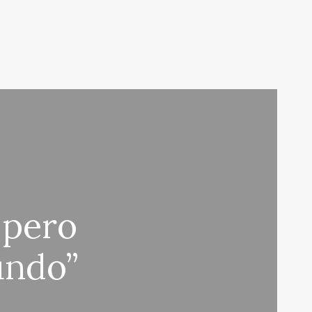
 pero
undo”