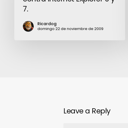
contra
7.
Internet
Explorer
Ricardog
6
domingo 22 de noviembre de 2009
y
7.
Leave a Reply