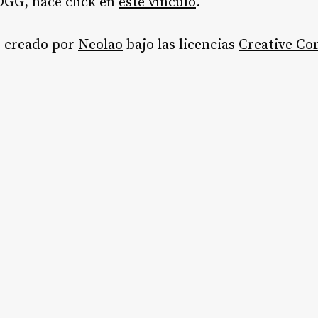
OGG, hacé click en
este vínculo
.
o creado por
Neolao
bajo las licencias
Creative C