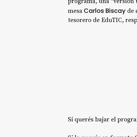
programa, una “versión t
Carlos Biscay
mesa
de 
tesorero de EduTIC, res
Si querés bajar el progr