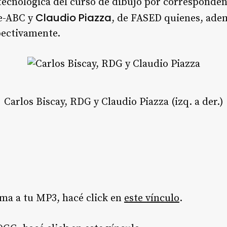
ecnológica del curso de dibujo por correspondenc
Claudio Piazza
e-ABC y
, de FASED quienes, adem
pectivamente.
Carlos Biscay, RDG y Claudio Piazza (izq. a der.)
ama a tu MP3, hacé click en
este vínculo
.