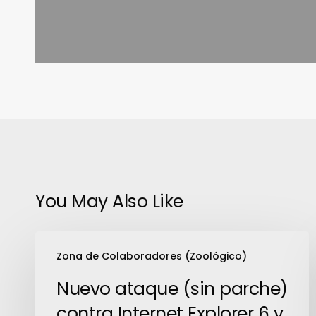
You May Also Like
Nuevo
Zona de Colaboradores (Zoológico)
ataque
(sin
Nuevo ataque (sin parche)
parche)
contra Internet Explorer 6 y