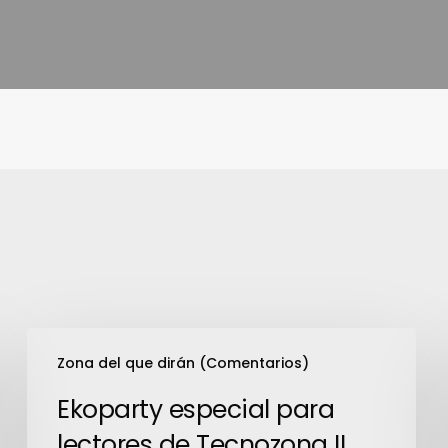
Ekoparty
Zona del que dirán (Comentarios)
especial
para
Ekoparty especial para
lectores
lectores de Tecnozona II