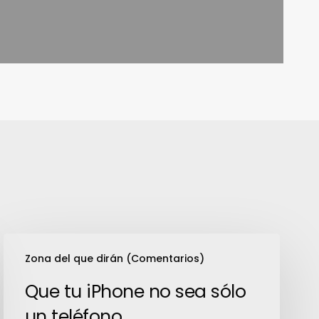
Que
Zona del que dirán (Comentarios)
tu
iPhone
Que tu iPhone no sea sólo
no
un teléfono