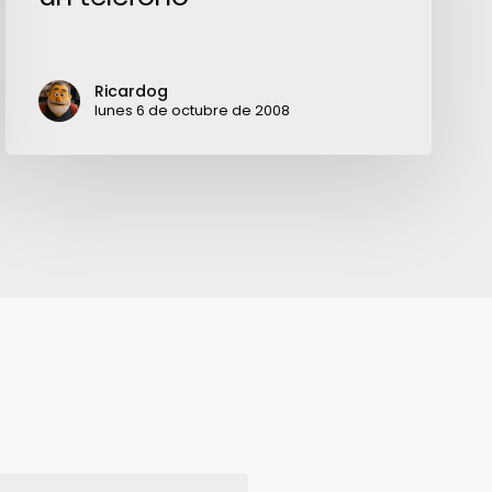
sea
sólo
un
Ricardog
teléfono
lunes 6 de octubre de 2008