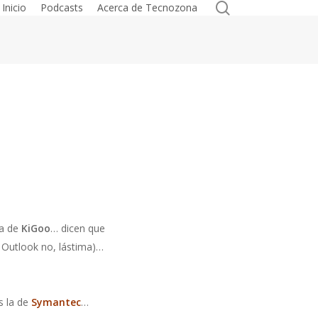
search
Inicio
Podcasts
Acerca de Tecnozona
ta de
KiGoo
… dicen que
 Outlook no, lástima)…
s la de
Symantec
…