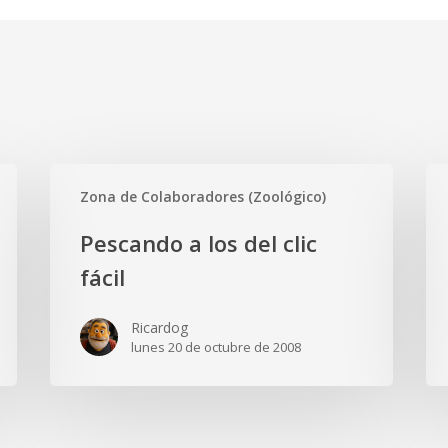
Pescando
Ide
Zona de Colaboradores (Zoológico)
a
gen
los
par
Pescando a los del clic
del
Lin
fácil
clic
fácil
Ricardog
lunes 20 de octubre de 2008