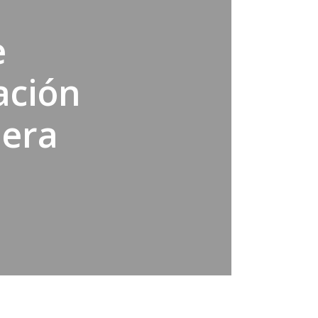
e
ación
iera