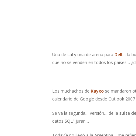
Una de cal y una de arena para
Dell
… la b
que no se venden en todos los países… ¿d
Los muchachos de
Kayxo
se mandaron ot
calendario de Google desde Outlook 2007 (
Se va la segunda… versión… de la
suite d
datos SQL” juran…
Todavía no llegó a la Argentina… me refie