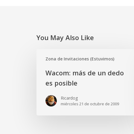
You May Also Like
Wacom:
Zona de Invitaciones (Estuvimos)
más
de
Wacom: más de un dedo
un
es posible
dedo
es
Ricardog
posible
miércoles 21 de octubre de 2009