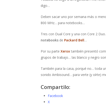
digo…
Deben sacar uno por semana más o men
800 MHz… para notebooks…
Tres con Dual Core y una con Core 2 Duo…
notebooks
de
Packard Bell
…
Por su parte
Xerox
también presentó como
grupos de trabajo… las blanco y negro son
También para la casa, porqué no… toda u
sonido Ambisound… para verte (y oírte) m
Compartilo:
Facebook
X