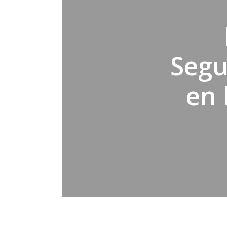
Segu
en 