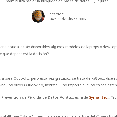
“administra mejor la búsqueda en bases de datos SQL” juran…
Ricardog
lunes 21 de julio de 2008
uena noticia: están disponibles algunos modelos de laptops y deskto
e qué dependerá la decisión?
ra para Outlook… pero esta vez gratuita… se trata de
KiGoo
… dicen 
no, los otros Outlook no, lástima)… no importa que los chicos estén
e Prevención de Pérdida de Datos Vontu
… es la de
Symantec
… “ad
ro al
iPhone
“oficial”… pero ya anunciaron la apertura del
iTunes
loca