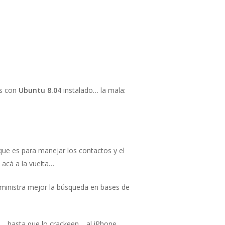
ps con
Ubuntu 8.04
instalado… la mala:
que es para manejar los contactos y el
 acá a la vuelta…
ministra mejor la búsqueda en bases de
l… hasta que lo crackeen… al iPhone,