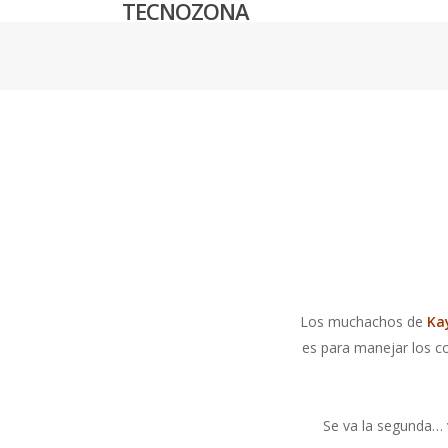
TECNOZONA
Skip
to
main
content
Los muchachos de
Ka
es para manejar los c
Se va la segunda… 