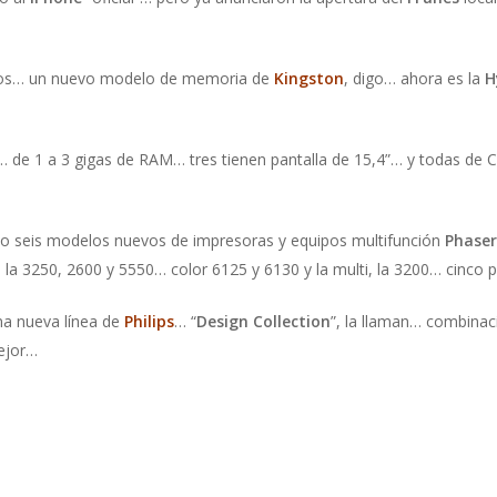
os… un nuevo modelo de memoria de
Kingston
, digo… ahora es la
H
 de 1 a 3 gigas de RAM… tres tienen pantalla de 15,4”… y todas de
 seis modelos nuevos de impresoras y equipos multifunción
Phaser
 la 3250, 2600 y 5550… color 6125 y 6130 y la multi, la 3200… cinco
na nueva línea de
Philips
… “
Design Collection
”, la llaman… combinac
ejor…