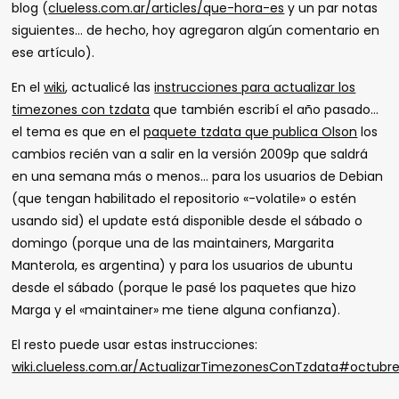
blog (
clueless.com.ar/articles/que-hora-es
y un par notas
siguientes… de hecho, hoy agregaron algún comentario en
ese artículo).
En el
wiki
, actualicé las
instrucciones para actualizar los
timezones con tzdata
que también escribí el año pasado…
el tema es que en el
paquete tzdata que publica Olson
los
cambios recién van a salir en la versión 2009p que saldrá
en una semana más o menos… para los usuarios de Debian
(que tengan habilitado el repositorio «
-volatile
» o estén
usando
sid
) el update está disponible desde el sábado o
domingo (porque una de las maintainers, Margarita
Manterola, es argentina) y para los usuarios de ubuntu
desde el sábado (porque le pasé los paquetes que hizo
Marga y el «maintainer» me tiene alguna confianza).
El resto puede usar estas instrucciones:
wiki.clueless.com.ar/ActualizarTimezonesConTzdata#octubr