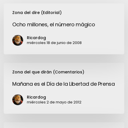
Ocho
Zona del dire (Editorial)
millones,
el
Ocho millones, el número mágico
número
mágico
Ricardog
miércoles 18 de junio de 2008
Mañana
Zona del que dirán (Comentarios)
es
el
Mañana es el Día de la Libertad de Prensa
Día
de
Ricardog
la
miércoles 2 de mayo de 2012
Libertad
de
Prensa
¿Cómo