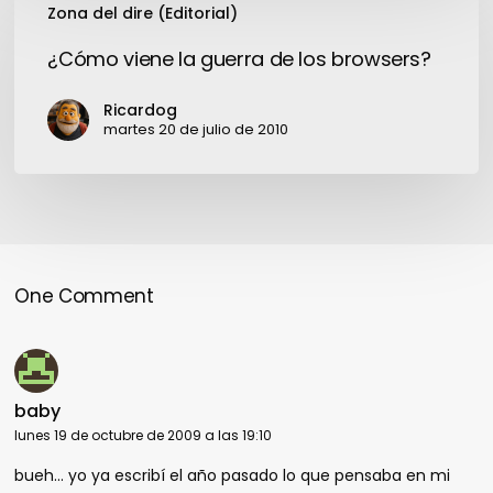
Zona del dire (Editorial)
viene
la
¿Cómo viene la guerra de los browsers?
guerra
de
Ricardog
los
martes 20 de julio de 2010
browsers?
One Comment
baby
lunes 19 de octubre de 2009 a las 19:10
bueh… yo ya escribí el año pasado lo que pensaba en mi