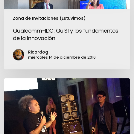
IDC:
nube
QuISI
y
Zona de Invitaciones (Estuvimos)
los
Qualcomm-IDC: QuISI y los fundamentos
fundamentos
de la innovación
de
la
Ricardog
innovación
miércoles 14 de diciembre de 2016
Sony
Muteki
V90:
para
tímpanos
resistentes