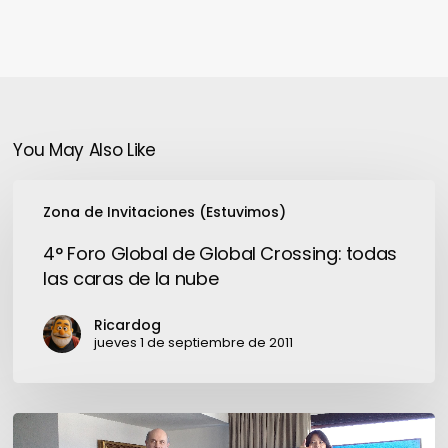
You May Also Like
4°
Zona de Invitaciones (Estuvimos)
Foro
Global
4° Foro Global de Global Crossing: todas
de
las caras de la nube
Global
Crossing:
Ricardog
todas
jueves 1 de septiembre de 2011
las
caras
de
Qualcomm-
la