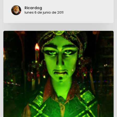
de
Ricardog
evangelización
lunes 6 de junio de 2011
Predicciones
2015,
poco
seguras
pero
optimistas