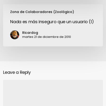
Nada
Zona de Colaboradores (Zoológico)
es
más
Nada es más inseguro que un usuario (1)
inseguro
que
Ricardog
un
martes 21 de diciembre de 2010
usuario
(1)
Leave a Reply