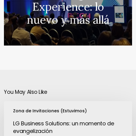
Experience: lo
nuevo y más allá
You May Also Like
LG
Zona de Invitaciones (Estuvimos)
Business
Solutions:
LG Business Solutions: un momento de
un
evangelización
momento