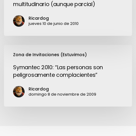
parabienes:
multitudinario (aunque parcial)
parche
multitudinario
Ricardog
(aunque
jueves 10 de junio de 2010
parcial)
Symantec
Zona de Invitaciones (Estuvimos)
2010:
“Las
Symantec 2010: “Las personas son
personas
peligrosamente complacientes”
son
peligrosamente
Ricardog
complacientes”
domingo 8 de noviembre de 2009