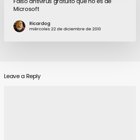
Falso antivirus gratuito que no es de
que
Microsoft
no
es
Ricardog
de
miércoles 22 de diciembre de 2010
Microsoft
Leave a Reply