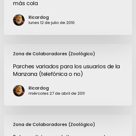
más cola
en
Windows
Ricardog
XP
lunes 12 de julio de 2010
trae
más
cola
Parches
Zona de Colaboradores (Zoológico)
variados
para
Parches variados para los usuarios de la
los
Manzana (telefónica o no)
usuarios
de
Ricardog
la
miércoles 27 de abril de 2011
Manzana
(telefónica
o
Falso
no)
Zona de Colaboradores (Zoológico)
antivirus
gratuito