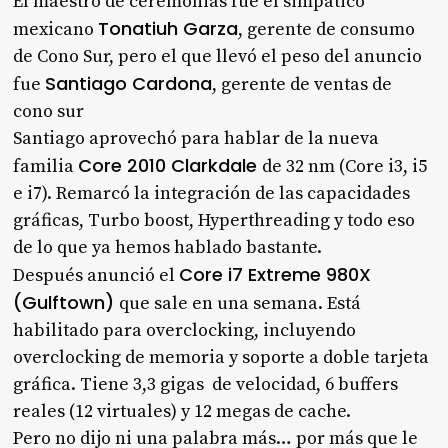
El maestro de ceremonias fue el simpático
Tonatiuh Garza
mexicano
, gerente de consumo
de Cono Sur, pero el que llevó el peso del anuncio
Santiago Cardona
fue
, gerente de ventas de
cono sur
Santiago aprovechó para hablar de la nueva
Core 2010 Clarkdale
familia
de 32 nm (Core i3, i5
e i7). Remarcó la integración de las capacidades
gráficas, Turbo boost, Hyperthreading y todo eso
de lo que ya hemos hablado bastante.
Core i7 Extreme 980X
Después anunció el
(Gulftown)
que sale en una semana. Está
habilitado para overclocking, incluyendo
overclocking de memoria y soporte a doble tarjeta
gráfica. Tiene 3,3 gigas de velocidad, 6 buffers
reales (12 virtuales) y 12 megas de cache.
Pero no dijo ni una palabra más… por más que le