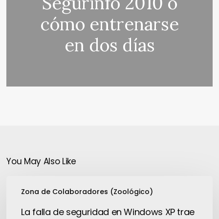
Segurinfo 2010 o
cómo entrenarse
en dos días
You May Also Like
La
Zona de Colaboradores (Zoológico)
falla
de
La falla de seguridad en Windows XP trae
seguridad