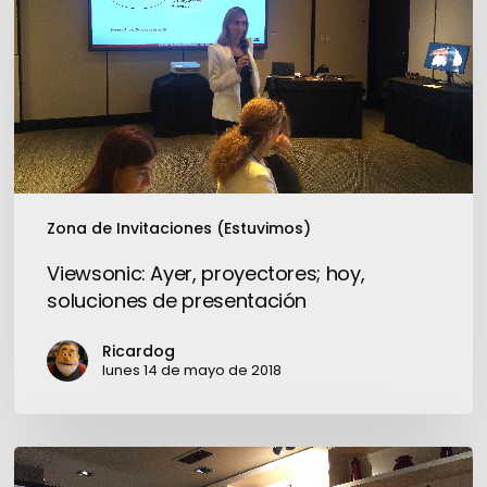
proyectores;
hoy,
soluciones
de
presentación
Zona de Invitaciones (Estuvimos)
Viewsonic: Ayer, proyectores; hoy,
soluciones de presentación
Ricardog
lunes 14 de mayo de 2018
DellEMC:
PowerEdge