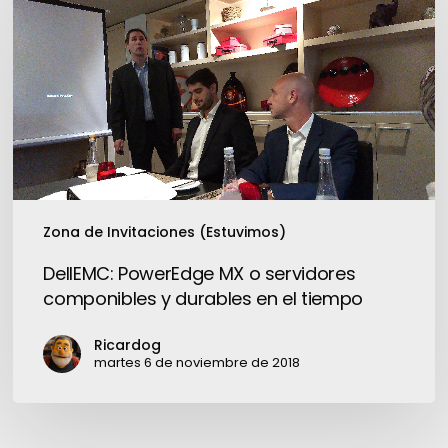
MX
o
servidores
componibles
y
durables
en
el
tiempo
Zona de Invitaciones (Estuvimos)
DellEMC: PowerEdge MX o servidores
componibles y durables en el tiempo
Ricardog
martes 6 de noviembre de 2018