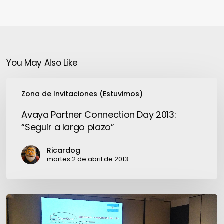
You May Also Like
Avaya
Zona de Invitaciones (Estuvimos)
Partner
Connection
Avaya Partner Connection Day 2013:
Day
“Seguir a largo plazo”
2013:
“Seguir
Ricardog
a
martes 2 de abril de 2013
largo
plazo”
Viewsonic:
Ayer,