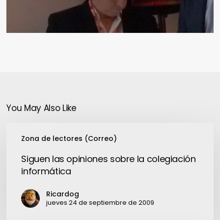
You May Also Like
Siguen
Zona de lectores (Correo)
las
opiniones
Siguen las opiniones sobre la colegiación
sobre
informática
la
colegiación
Ricardog
informática
jueves 24 de septiembre de 2009