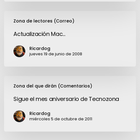
Actualización
Zona de lectores (Correo)
Mac…
Actualización Mac…
Ricardog
jueves 19 de junio de 2008
Sigue
Zona del que dirán (Comentarios)
el
mes
Sigue el mes aniversario de Tecnozona
aniversario
de
Ricardog
Tecnozona
miércoles 5 de octubre de 2011