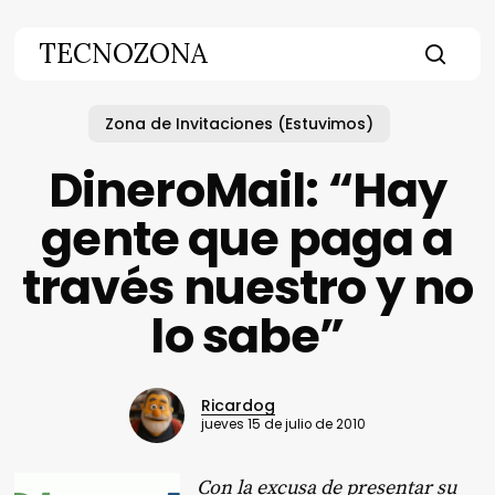
Skip
to
TECNOZONA
main
searc
content
Zona de Invitaciones (Estuvimos)
DineroMail: “Hay
gente que paga a
través nuestro y no
lo sabe”
Ricardog
jueves 15 de julio de 2010
Con la excusa de presentar su