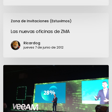
Las
Zona de Invitaciones (Estuvimos)
nuevas
oficinas
Las nuevas oficinas de ZMA
de
ZMA
Ricardog
jueves 7 de junio de 2012
VeeamOn
Forum
Argentina
2022