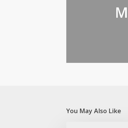
M
You May Also Like
Esta