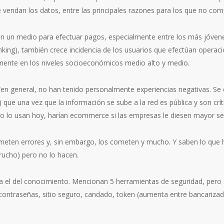
e vendan los datos, entre las principales razones para los que no com
en un medio para efectuar pagos, especialmente entre los más jóvenes
ng), también crece incidencia de los usuarios que efectúan operaci
mente en los niveles socioeconómicos medio alto y medio.
“en general, no han tenido personalmente experiencias negativas. Se 
que una vez que la información se sube a la red es pública y son críti
no lo usan hoy, harían ecommerce si las empresas le diesen mayor se
ten errores y, sin embargo, los cometen y mucho. Y saben lo que ha
rucho) pero no lo hacen.
za el del conocimiento. Mencionan 5 herramientas de seguridad, pero s
 contraseñas, sitio seguro, candado, token (aumenta entre bancarizad