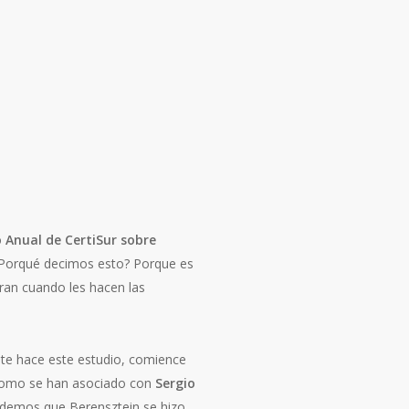
 Anual de CertiSur sobre
 ¿Porqué decimos esto? Porque es
ran cuando les hacen las
nte hace este estudio, comience
 como se han asociado con
Sergio
ordemos que Berensztein se hizo