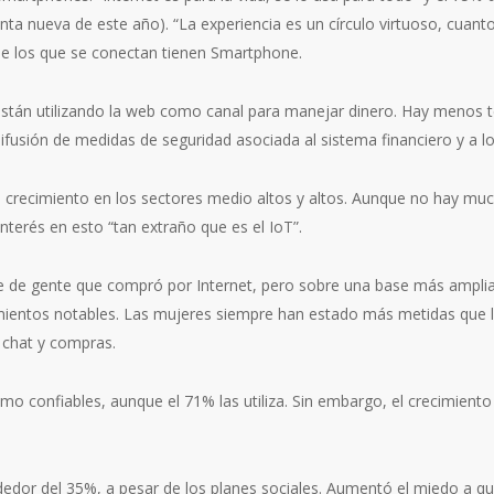
unta nueva de este año). “La experiencia es un círculo virtuoso, cuan
e los que se conectan tienen Smartphone.
están utilizando la web como canal para manejar dinero. Hay menos 
difusión de medidas de seguridad asociada al sistema financiero y a lo
de crecimiento en los sectores medio altos y altos. Aunque no hay m
terés en esto “tan extraño que es el IoT”.
e de gente que compró por Internet, pero sobre una base más amplia
mientos notables. Las mujeres siempre han estado más metidas que l
 chat y compras.
omo confiables, aunque el 71% las utiliza. Sin embargo, el crecimien
ededor del 35%, a pesar de los planes sociales. Aumentó el miedo a q