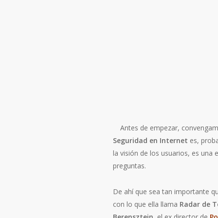
Antes de empezar, convengamos
Seguridad en Internet
es, proba
la visión de los usuarios, es un
preguntas.
De ahí que sea tan importante 
con lo que ella llama
Radar de T
Berensztein
, el ex director de
Po