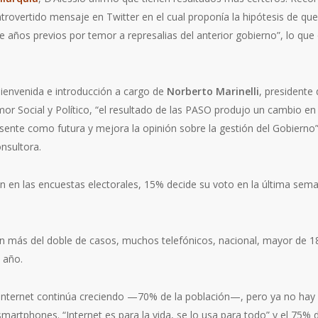
rovertido mensaje en Twitter en el cual proponía la hipótesis de q
e años previos por temor a represalias del anterior gobierno”, lo qu
bienvenida e introducción a cargo de
Norberto Marinelli
, presidente 
r Social y Político, “el resultado de las PASO produjo un cambio en 
ente como futura y mejora la opinión sobre la gestión del Gobierno
nsultora.
íen en las encuestas electorales, 15% decide su voto en la última se
on más del doble de casos, muchos telefónicos, nacional, mayor de 18
 año.
a Internet continúa creciendo —70% de la población—, pero ya no hay
 smartphones. “Internet es para la vida, se lo usa para todo” y el 75%