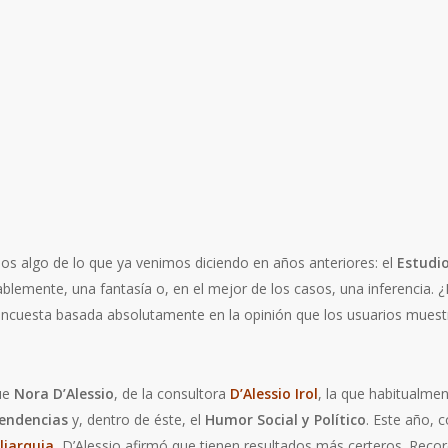
 algo de lo que ya venimos diciendo en años anteriores: el
Estudio
blemente, una fantasía o, en el mejor de los casos, una inferencia.
a encuesta basada absolutamente en la opinión que los usuarios muest
que
Nora D’Alessio
, de la consultora
D’Alessio Irol
, la que habitualme
endencias
y, dentro de éste, el
Humor Social y Político
. Este año,
liarquia
, D’Alessio afirmó que tienen resultados más certeros. Rec