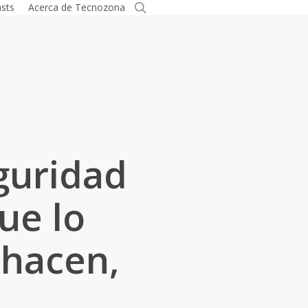
search
sts
Acerca de Tecnozona
eguridad
ue lo
 hacen,