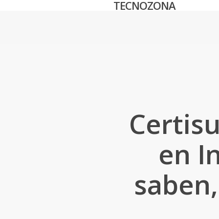
TECNOZONA
Skip
to
main
content
Certisu
en I
saben,