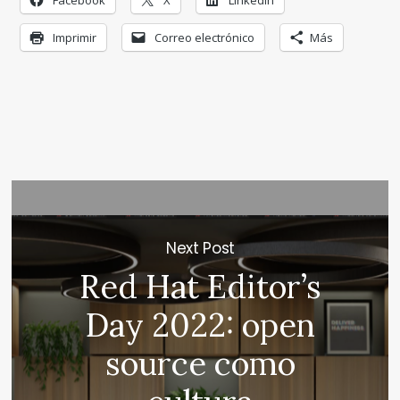
Facebook
X
LinkedIn
Imprimir
Correo electrónico
Más
Next Post
Red Hat Editor’s
Day 2022: open
source como