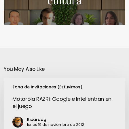
cultura
You May Also Like
Motorola
Zona de Invitaciones (Estuvimos)
RAZRi:
Google
Motorola RAZRi: Google e Intel entran en
e
el juego
Intel
entran
Ricardog
en
lunes 19 de noviembre de 2012