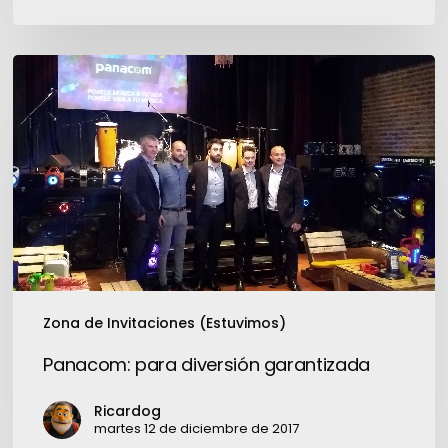
el
juego
Panacom:
para
diversión
garantizada
Zona de Invitaciones (Estuvimos)
Panacom: para diversión garantizada
Ricardog
martes 12 de diciembre de 2017