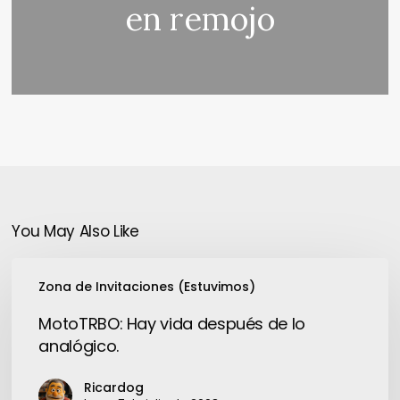
en remojo
You May Also Like
MotoTRBO:
Zona de Invitaciones (Estuvimos)
Hay
vida
MotoTRBO: Hay vida después de lo
después
analógico.
de
lo
Ricardog