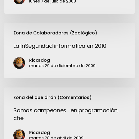
analógico.
lunes 7 de julio de 2008
La
Zona de Colaboradores (Zoológico)
InSeguridad
informática
La InSeguridad informática en 2010
en
2010
Ricardog
martes 29 de diciembre de 2009
Somos
Zona del que dirán (Comentarios)
campeones…
en
Somos campeones… en programación,
programación,
che
che
Ricardog
martes 28 de abril de 2009