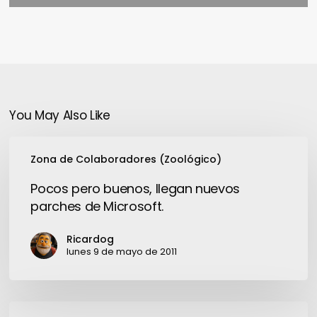
You May Also Like
Pocos
Zona de Colaboradores (Zoológico)
pero
buenos,
Pocos pero buenos, llegan nuevos
llegan
parches de Microsoft.
nuevos
parches
Ricardog
de
lunes 9 de mayo de 2011
Microsoft.
Las