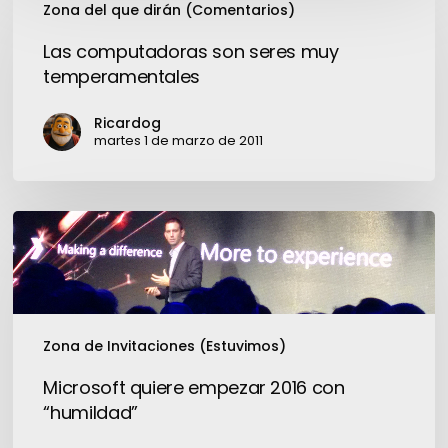
Zona del que dirán (Comentarios)
computadoras
son
Las computadoras son seres muy
seres
temperamentales
muy
temperamentales
Ricardog
martes 1 de marzo de 2011
Microsoft
quiere
empezar
2016
con
Zona de Invitaciones (Estuvimos)
“humildad”
Microsoft quiere empezar 2016 con
“humildad”