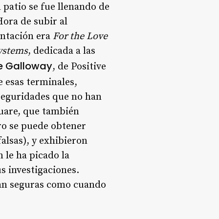
 patio se fue llenando de
ora de subir al
entación era
For the Love
Systems
, dedicada a las
e Galloway
, de Positive
e esas terminales,
-seguridades que no han
quare, que también
ro se puede obtener
alsas), y exhibieron
n le ha picado la
s investigaciones.
 tan seguras como cuando