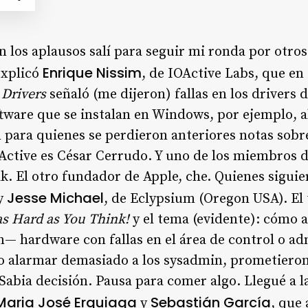
 los aplausos salí para seguir mi ronda por otros
Enrique Nissim
explicó
, de IOActive Labs, que en
Drivers
señaló (me dijeron) fallas en los drivers 
tware que se instalan en Windows, por ejemplo, a
 para quienes se perdieron anteriores notas sobre
Active es César Cerrudo. Y uno de los miembros 
. El otro fundador de Apple, che. Quienes siguie
Jesse Michael
y
, de Eclypsium (Oregon USA). El 
as Hard as You Think!
y el tema (evidente): cómo a
— hardware con fallas en el área de control o ad
no alarmar demasiado a los sysadmin, prometieron
Sabia decisión. Pausa para comer algo. Llegué a la
Maria José Erquiaga
Sebastián García
y
, que