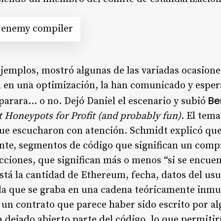
e enemy compiler
mplos, mostró algunas de las variadas ocasiones
 en una optimización, la han comunicado y esper
Be
eparara… o no. Dejó Daniel el escenario y subió
 Honeypots for Profit (and probably fun)
. El tem
í que escucharon con atención. Schmidt explicó qu
te, segmentos de código que significan un comp
cciones, que significan más o menos “si se encuen
 está la cantidad de Ethereum, fecha, datos del usu
ida que se graba en una cadena teóricamente inmu
un contrato que parece haber sido escrito por al
 dejado abierto parte del código, lo que permitir