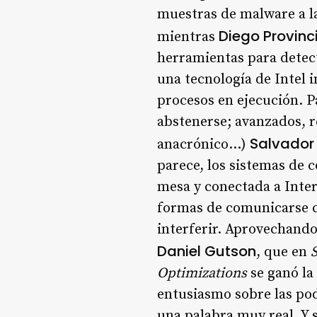
muestras de malware a la
Diego Provinc
mientras
herramientas para detect
una tecnología de Intel 
procesos en ejecución. 
abstenerse; avanzados, re
Salvador
anacrónico…)
parece, los sistemas de
mesa y conectada a Inter
formas de comunicarse co
interferir. Aprovechando
Daniel Gutson
, que en
Optimizations
se ganó la
entusiasmo sobre las pod
una palabra muy real. Y 