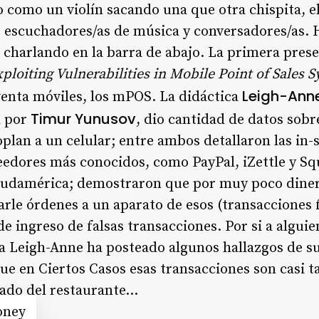
 como un violín sacando una que otra chispita, el
 escuchadores/as de música y conversadores/as. H
 charlando en la barra de abajo. La primera pres
loiting Vulnerabilities in Mobile Point of Sales 
Leigh-Ann
venta móviles, los mPOS. La didáctica
Timur Yunusov
a por
, dio cantidad de datos sobr
oplan a un celular; entre ambos detallaron las in
eedores más conocidos, como PayPal, iZettle y S
Sudamérica; demostraron que por muy poco dine
le órdenes a un aparato de esos (transacciones f
de ingreso de falsas transacciones. Por si a alguie
ija Leigh-Anne ha posteado algunos hallazgos de su
ue en Ciertos Casos esas transacciones son casi
leado del restaurante…
oney