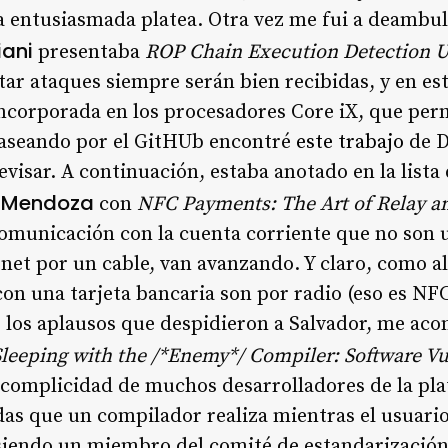
 entusiasmada platea. Otra vez me fui a deambula
iani
presentaba
ROP Chain Execution Detection U
ar ataques siempre serán bien recibidas, y en es
incorporada en los procesadores Core iX, que pe
Paseando por el GitHUb encontré
este trabajo
de D
visar. A continuación, estaba anotado en la lista
 Mendoza
con
NFC Payments: The Art of Relay a
 comunicación con la cuenta corriente que no son
net por un cable, van avanzando. Y claro, como al 
n una tarjeta bancaria son por radio (eso es NFC
 los aplausos que despidieron a Salvador, me ac
Sleeping with the /*Enemy*/ Compiler: Software Vu
 complicidad de muchos desarrolladores de la pla
as que un compilador realiza mientras el usuario
siendo un miembro del comité de estandarización 