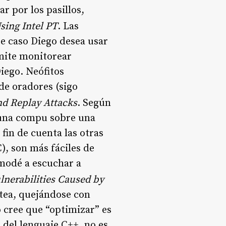
r por los pasillos,
sing Intel PT
. Las
te caso Diego desea usar
rmite monitorear
iego. Neófitos
 de oradores (sigo
nd Replay Attacks
. Según
 una compu sobre una
fin de cuenta las otras
), son más fáciles de
omodé a escuchar a
lnerabilities Caused by
tea, quejándose con
 cree que “optimizar” es
del lenguaje C++, no es