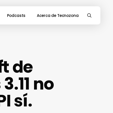
search
Podcasts
Acerca de Tecnozona
ft de
3.11 no
I sí.