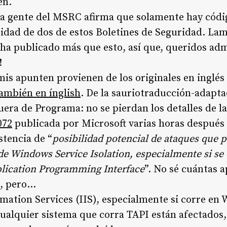
en.
a gente del MSRC afirma que solamente hay códig
ridad de dos de estos Boletines de Seguridad. L
 ha publicado más que esto, así que, queridos adm
!
is apunten provienen de los originales en inglés
también en ínglish
. De la sauriotraducción-adapt
era de Programa: no se pierdan los detalles de l
072
publicada por Microsoft varias horas después 
stencia de “
posibilidad potencial de ataques que 
 de Windows Service Isolation, especialmente si s
lication Programming Interface
”. No sé cuántas a
I, pero…
mation Services (IIS), especialmente si corre en
ualquier sistema que corra TAPI están afectados,