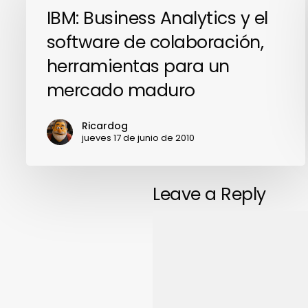
IBM:
IBM: Business Analytics y el
Business
software de colaboración,
Analytics
herramientas para un
y
mercado maduro
el
software
Ricardog
de
jueves 17 de junio de 2010
colaboración,
herramientas
para
Leave a Reply
un
mercado
maduro