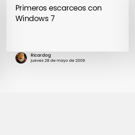
Primeros
Primeros escarceos con
escarceos
Windows 7
con
Windows
7
Ricardog
jueves 28 de mayo de 2009