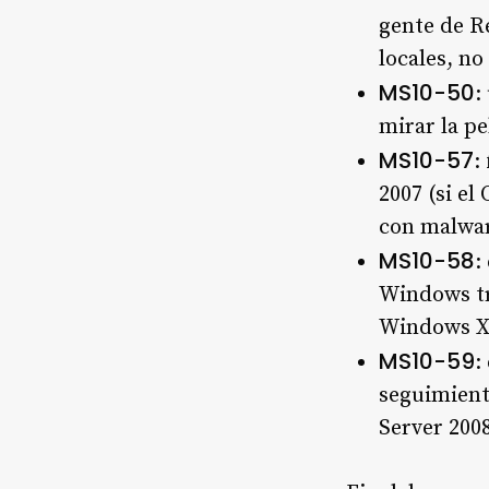
gente de R
locales, n
MS10-50
:
mirar la pe
MS10-57
:
2007 (si el
con malwar
MS10-58
:
Windows tra
Windows XP
MS10-59
:
seguimiento
Server 200