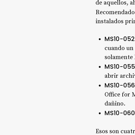
de aquellos, a
Recomendados
instalados pr
MS10-052
cuando un 
solamente 
MS10-055
abrir archi
MS10-056
Office for
dañino.
MS10-060
Esos son cuatr