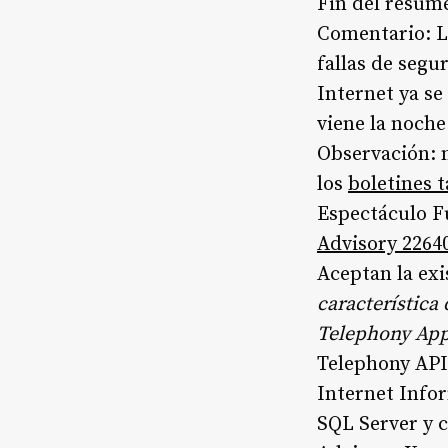
Fin del resum
Comentario: L
fallas de segu
Internet ya se
viene la noche
Observación: m
los
boletines 
Espectáculo Fu
Advisory 2264
Aceptan la exi
característica
Telephony App
Telephony AP
Internet Infor
SQL Server y c