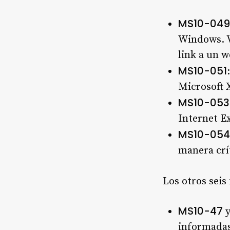
MS10-049
Windows. V
link a un 
MS10-051
Microsoft 
MS10-053
Internet Ex
MS10-054
manera crí
Los otros sei
MS10-47
informadas 