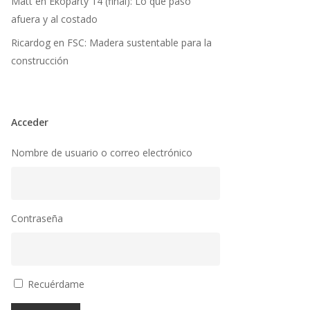
Matt
en
Ekoparty 14 (final): Lo que pasó
afuera y al costado
Ricardog
en
FSC: Madera sustentable para la
construcción
Acceder
Nombre de usuario o correo electrónico
Contraseña
Recuérdame