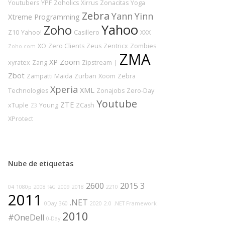
Youtubers
YPF
Zoholics
Xirrus
Zonacitas
Yoga
Zebra
Yann
Yinn
Xtreme Programming
Yahoo
Zoho
Z10
Yahoo!
Casillero
XXX
XO
Zero Clients
Zeus
Zentricx
Zombies
Zoho.com
ZMA
XP
Zoom
xyratex
Zang
Zipstream
|
Zbot
Zampatti Maida
Zurban
Xoom
Zebra
Xperia
XML
Technologies
Zonajobs
Zero-Day
Youtube
ZTE
xTuple
Young
ZCash
Z3
XProtect
Nube de etiquetas
2600
2015
3
04
1080p
2008
%G
2009
2018
2210
2011
.NET
0Day
360
2020
2.0
.NET Framework
2010
#OneDell
0-Day