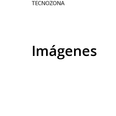
TECNOZONA
Skip
to
main
content
Imágenes