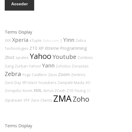
Acceder
Terms Display
Xperia
Yinn
XXX
xTuple
|
Zebra
Zoho.com
ZTE
XP
Xtreme Programming
Technologies
Yahoo
Youtube
Zbot
xyratex
Zombies
Yann
Zang
Zurban
Yahoo!
Zoholics
Zonacitas
Zebra
Zoom
Yoga
Casillero
Zeus
Zentricx
Zero-Day
XProtect
Youtubers
Zampatti Maida
XO
XML
Zonajobs
Xoom
Xirrus
ZCash
Z10
Young
Z3
ZMA
Zoho
Zipstream
YPF
Zero Clients
Terms Display