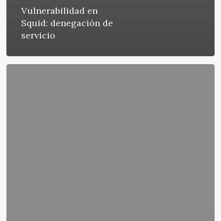
Vulnerabilidad en
Squid: denegación de
servicio
ALARMOIDE:
Problemas
graves
en
Apache
Server