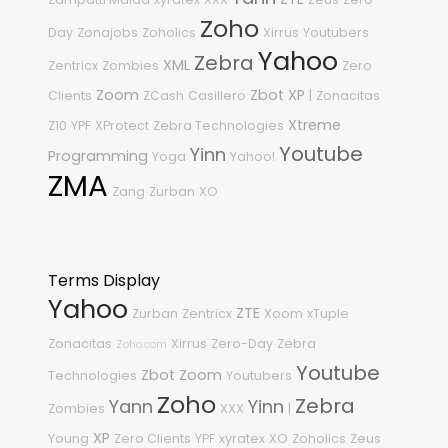
Zoho
Day
Zonajobs
Zoholics
Xirrus
Youtubers
Yahoo
Zebra
XML
Zentricx
Zombies
Zero
Zoom
Zbot
XP
Clients
ZCash
Casillero
|
Zonacitas
Xtreme
Z10
YPF
XProtect
Zebra Technologies
Youtube
Yinn
Programming
Yoga
Yahoo!
ZMA
Zang
Zurban
XO
Terms Display
Yahoo
ZTE
Zurban
Zentricx
Xoom
xTuple
Zonacitas
Xirrus
Zero-Day
Zebra
Zoho.com
Youtube
Zbot
Zoom
Technologies
Youtubers
Zoho
Zebra
Yann
Yinn
Zombies
XXX
|
XP
Young
Zero Clients
YPF
xyratex
XO
Zoholics
Zeus