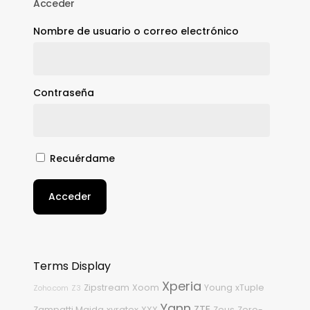
Acceder
Nombre de usuario o correo electrónico
Contraseña
Recuérdame
Acceder
Terms Display
Xperia
Zipstream
Xoom
Young
xTuple
Zoho.com
Z3
Yann
ZTE
Zampatti Maida
xyratex
XXX
Zeus
Zero-