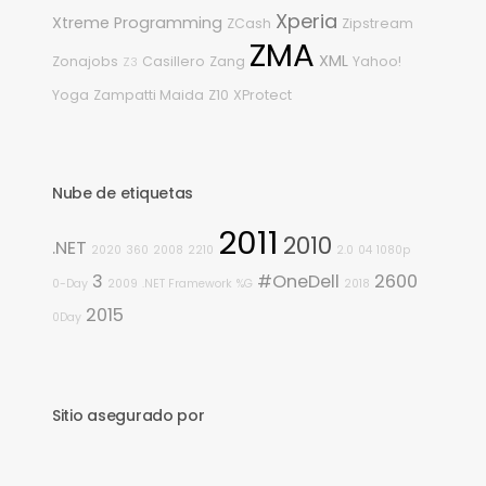
Xperia
Xtreme Programming
ZCash
Zipstream
ZMA
XML
Zonajobs
Casillero
Zang
Yahoo!
Z3
Yoga
Zampatti Maida
Z10
XProtect
Nube de etiquetas
2011
2010
.NET
2020
360
2008
2210
2.0
04
1080p
3
#OneDell
2600
0-Day
2009
.NET Framework
%G
2018
2015
0Day
Sitio asegurado por